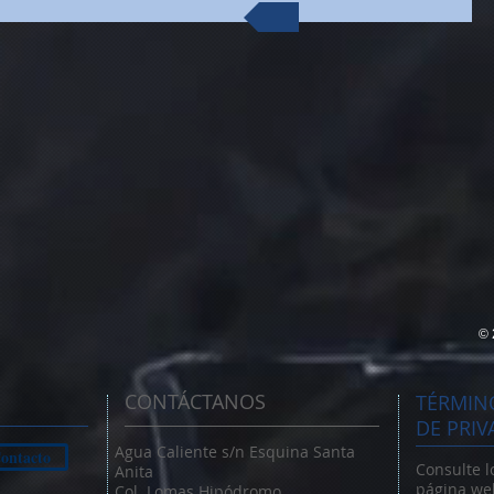
© 
CONTÁCTANOS
TÉRMINO
DE PRIV
Agua Caliente s/n Esquina Santa
ontacto
Consulte l
Anita
página web
Col. Lomas Hipódromo