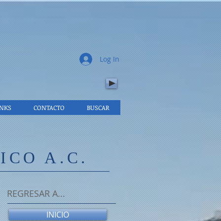
.
Log In
INKS
CONTACTO
BUSCAR
CO A.C.
REGRESAR A...
INICIO