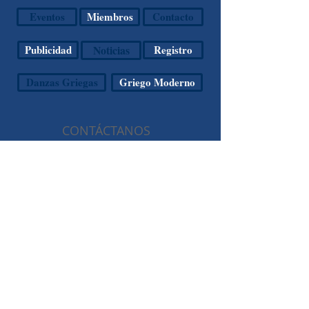
Eventos
Miembros
Contacto
Publicidad
Noticias
Registro
Danzas Griegas
Griego Moderno
CONTÁCTANOS
Agua Caliente s/n Esquina
Santa Anita
Col. Lomas Hipódromo
Naucalpan de Juárez, Edo.
de México
CP 53900
(55) 5589.6700
comhelmex@yahoo.com.mx
SÍGUENOS