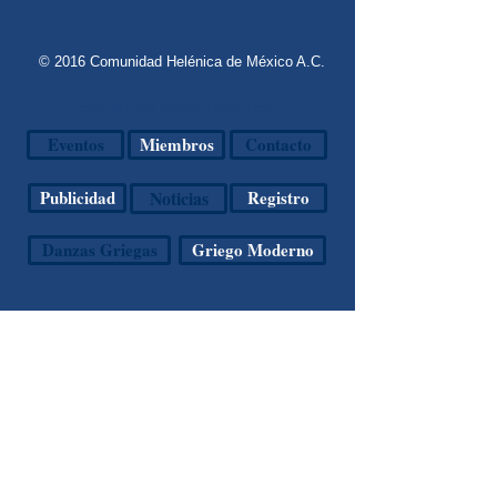
© 2016 Comunidad Helénica de México A.C.
ENLACES FRECUENTES
Eventos
Miembros
Contacto
Publicidad
Noticias
Registro
Danzas Griegas
Griego Moderno
CONTÁCTANOS
Agua Caliente s/n Esquina
Santa Anita
Col. Lomas Hipódromo
Naucalpan de Juárez, Edo.
de México
CP 53900
(55) 5589.6700