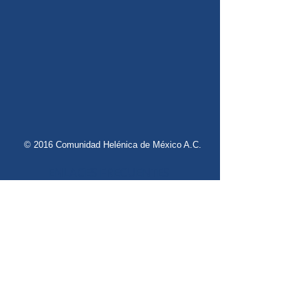
© 2016 Comunidad Helénica de México A.C.
ENLACES FRECUENTES
Eventos
Miembros
Contacto
Publicidad
Noticias
Registro
Danzas Griegas
Griego Moderno