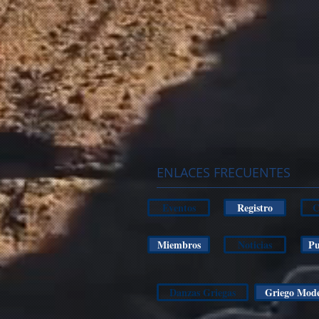
ENLACES FRECUENTES
Eventos
Registro
C
Miembros
Noticias
Pu
Danzas Griegas
Griego Mod