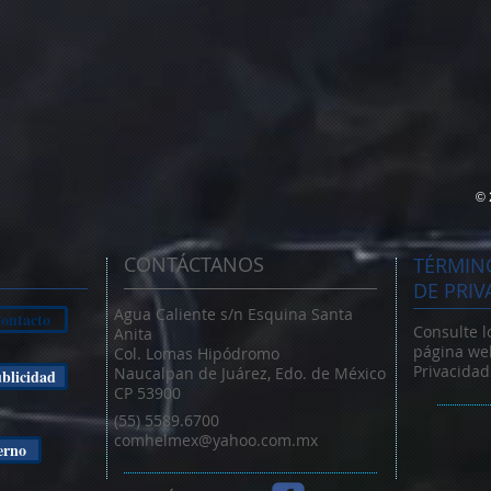
© 
CONTÁCTANOS
TÉRMINO
DE PRIV
Agua Caliente s/n Esquina Santa
ontacto
Consulte l
Anita
página web
Col. Lomas Hipódromo
Privacidad
Naucalpan de Juárez, Edo. de México
blicidad
CP 53900
(55) 5589.6700
comhelmex@yahoo.com.mx
erno