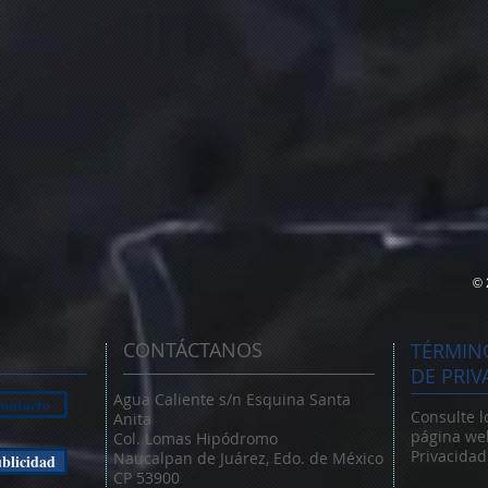
© 
CONTÁCTANOS
TÉRMINO
DE PRIV
Agua Caliente s/n Esquina Santa
ontacto
Consulte l
Anita
página web
Col. Lomas Hipódromo
Privacidad
Naucalpan de Juárez, Edo. de México
blicidad
CP 53900