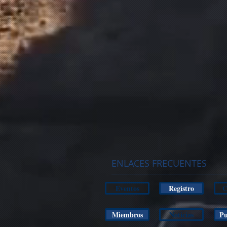
ENLACES FRECUENTES
Eventos
Registro
C
Miembros
Noticias
Pu