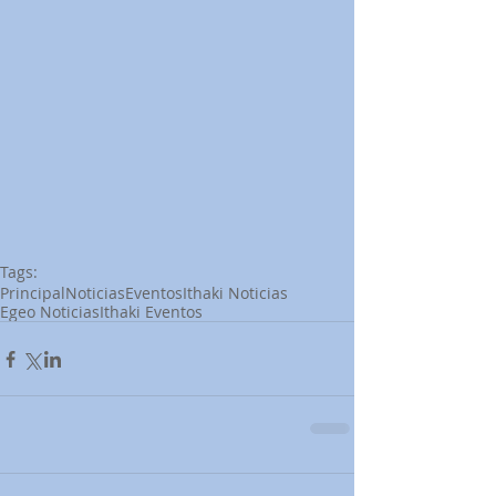
Tags:
Principal
Noticias
Eventos
Ithaki Noticias
Egeo Noticias
Ithaki Eventos