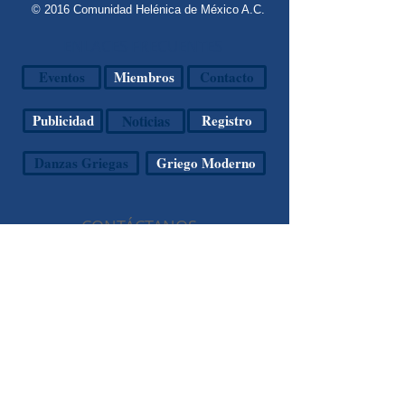
© 2016 Comunidad Helénica de México A.C.
ENLACES FRECUENTES
Eventos
Miembros
Contacto
Publicidad
Noticias
Registro
Danzas Griegas
Griego Moderno
CONTÁCTANOS
Agua Caliente s/n Esquina
Santa Anita
Col. Lomas Hipódromo
Naucalpan de Juárez, Edo.
de México
CP 53900
(55) 5589.6700
comhelmex@yahoo.com.mx