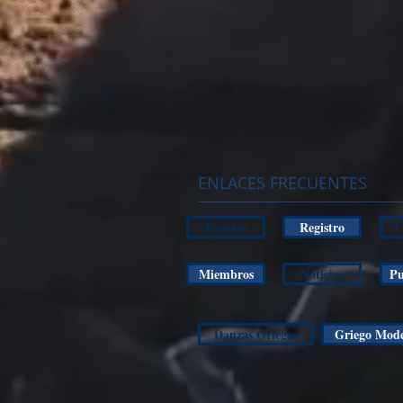
ENLACES FRECUENTES
Eventos
Registro
C
Miembros
Noticias
Pu
Danzas Griegas
Griego Mod