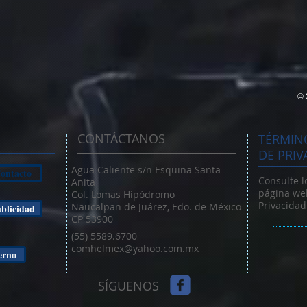
© 
CONTÁCTANOS
TÉRMINO
DE PRIV
Agua Caliente s/n Esquina Santa
ontacto
Consulte l
Anita
página web
Col. Lomas Hipódromo
Privacidad
Naucalpan de Juárez, Edo. de México
blicidad
CP 53900
(55) 5589.6700
comhelmex@yahoo.com.mx
erno
SÍGUENOS