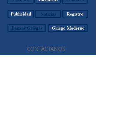
Publicidad
Noticias
Registro
Danzas Griegas
Griego Moderno
CONTÁCTANOS
Agua Caliente s/n Esquina
Santa Anita
Col. Lomas Hipódromo
Naucalpan de Juárez, Edo.
de México
CP 53900
(55) 5589.6700
comhelmex@yahoo.com.mx
SÍGUENOS