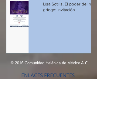
Lisa Sotilis, El poder del mito
griego: Invitación
© 2016 Comunidad Helénica de México A.C.
ENLACES FRECUENTES
Eventos
Miembros
Contacto
Publicidad
Noticias
Registro
Danzas Griegas
Griego Moderno
CONTÁCTANOS