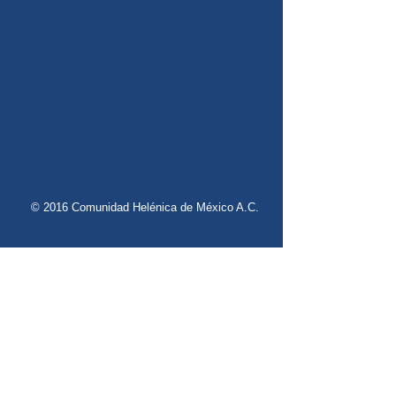
© 2016 Comunidad Helénica de México A.C.
ENLACES FRECUENTES
Eventos
Miembros
Contacto
Publicidad
Noticias
Registro
Danzas Griegas
Griego Moderno