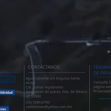
© 
CONTÁCTANOS
TÉRMINO
DE PRIV
Agua Caliente s/n Esquina Santa
ontacto
Consulte l
Anita
página web
Col. Lomas Hipódromo
Privacidad
Naucalpan de Juárez, Edo. de México
blicidad
CP 53900
(55) 5589.6700
comhelmex@yahoo.com.mx
erno