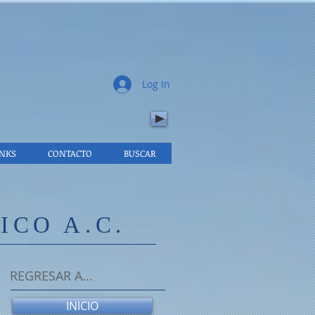
.
Log In
INKS
CONTACTO
BUSCAR
CO A.C.
REGRESAR A...
INICIO