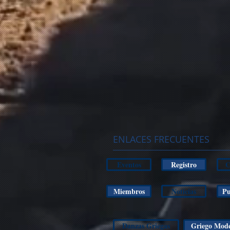
ENLACES FRECUENTES
Eventos
Registro
C
Miembros
Noticias
Pu
Danzas Griegas
Griego Mod