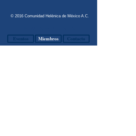
© 2016 Comunidad Helénica de México A.C.
ENLACES FRECUENTES
Eventos
Miembros
Contacto
Publicidad
Noticias
Registro
Danzas Griegas
Griego Moderno
CONTÁCTANOS
Agua Caliente s/n Esquina
Santa Anita
Col. Lomas Hipódromo
Naucalpan de Juárez, Edo.
de México
CP 53900
(55) 5589.6700