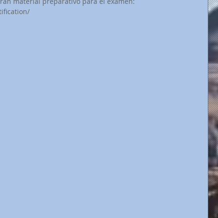
arán material preparativo para el examen:
ification/