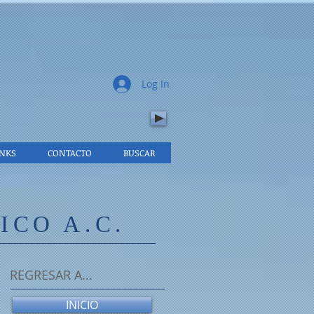
.
Log In
INKS
CONTACTO
BUSCAR
CO A.C.
REGRESAR A...
INICIO