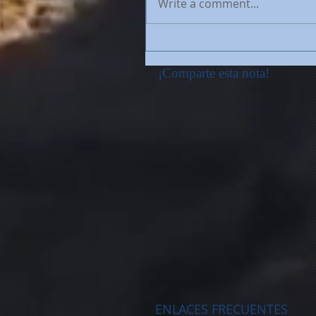
Write a comment...
¡Comparte esta nota!
ENLACES FRECUENTES